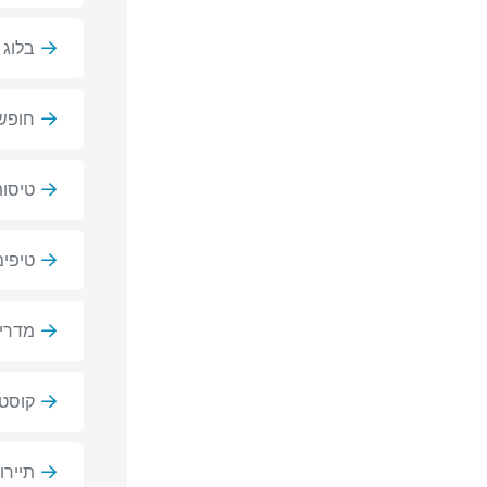
בלוג 
חופשה
טיסות
טיפים
מדריכ
קוסט
תיירו