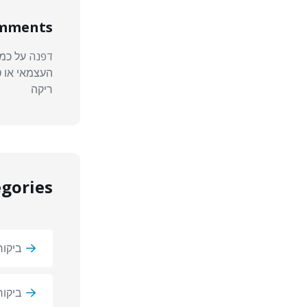
omments
דפנה
על
כמה
העצמאי או ט
ריקה
gories
ביקור
ביקו