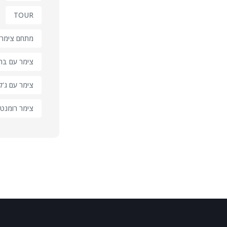
TOUR
מתחם צימרי
צימר עם בר
צימר עם ג'קו
צימר רומנטי