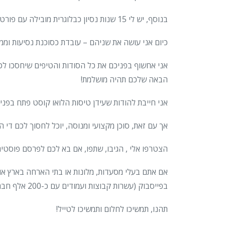
בנוסף, יש לי 15 שנות נסיון כבלוגרית מובילה עם פורטל הורות ענק מזה 17 שנים – 2BMOMMY, והחלטתי לשלב בין שתי התשוקות הכי גדולות שלי – לכתוב ולטייל.
כיום אני עושה את שניהם – עובדת כסוכנת נסיעות ומ
אני אחשוף בפניכם את כל הסודות והטיפים שיחסכו לכ
הבאה שלכם תהיה מושלמת!
אני חייבת להודות שעידן טיסות הלואו קוסט פתח בפני 
אך עם זאת, סוכן מקצועי ומנוסה, יוכל לחסוך לכם די 
הצטרפו אלי , הגיבו, שתפו, אם בא לכם לפרסם פוסטים אישיים עם המלצות שלכם
בפייסבוק (עשרות קבוצות ועמודים עם כ-200 אלף חברים בנוסף ללמעלה מ-100 אלף כניסות בחודש לאתר), אתם מוזמנים לכתוב לי או ליצור איתי קשר במייל.
תהנו, תמשיכו לחלום ותמשיכו לטייל!