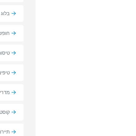
בלוג 
חופשה
טיסות
טיפים
מדריכ
קוסט
תיירו