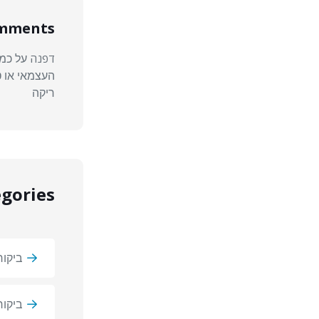
omments
דפנה
על
כמה
העצמאי או ט
ריקה
gories
ביקור
ביקו