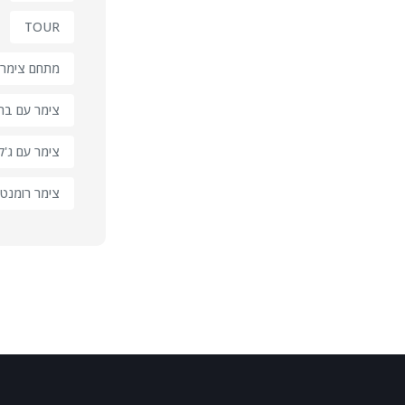
TOUR
מתחם צימרי
צימר עם בר
צימר עם ג'קו
צימר רומנטי