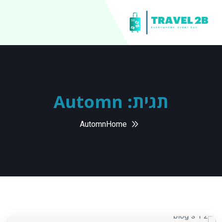
תגית:
Automn
Automn
Home