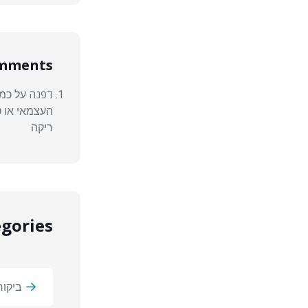
omments
דפנה
על
כמה
העצמאי או ט
ריקה
gories
ביקור