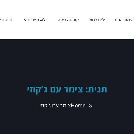
עמוד הבית
דילים לחול
קוסטה ריקה
בלוג תיירות
טיסות ל
תגית:
צימר עם ג’קוזי
Home
צימר עם ג’קוזי