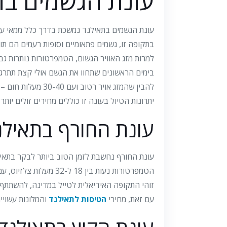
עונת הגשמים בתא
עונת הגשמים בתאילנד נמשכת בדרך כלל ממאי עד
בתקופה זו, גשמים פתאומיים וסופות רעמים הם ת
למרות מזג האוויר הגשום, הטמפרטורות נותרות גבוהות, בדרך כלל סביב 30 מעלות צלזיוס
בימים הראשונים שתחוו את הגשם אולי קצת תתרגש
להבין שהמזג אויר רטוב ועם 30-40 מעלות חום – זה בהחלט לא כזה נורא.
יתרונות הטיול בעונה זו כוללים מחירים זולים יותר,
עונת החורף בתאילנ
עונת החורף נחשבת לזמן הטוב ביותר לבקר בתאילנ
הטמפרטורות נעות בין 18 ל-32 מעלות צלזיוס, עם לחות נמוכה יחסית.
זוהי התקופה האידיאלית לטייל במדינה, להשתתף ב
עם זאת, מחירי
הטיסות לתאילנד
והמלונות עשויים