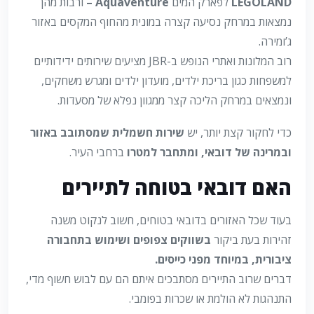
LEGOLAND
לפארק המים
Aquaventure –
ורבות מהן
נמצאות במרחק נסיעה קצרה במונית מהחוף המקסים באזור
ג’ומירה.
רוב המלונות ואתרי הנופש ב-JBR מציעים שירותים ידידותיים
למשפחות כגון בריכת ילדים, מועדון ילדים ומגרש משחקים,
ונמצאים במרחק הליכה קצר ממגוון נפלא של מסעדות.
כדי לחקור קצת יותר, יש
שירות חשמלית שמסתובב באזור
ובמרינה של דובאי, ומתחבר למטרו
ברחבי העיר.
האם דובאי בטוחה לתיירים
בעוד שכל האזורים בדובאי בטוחים, חשוב לנקוט משנה
זהירות בעת ביקור
בשווקים צפופים ושימוש בתחבורה
ציבורית, במיוחד מפני כייסים.
דברים שרוב התיירים מסתבכים איתם הם עם לבוש חשוף מדי,
התנהגות לא הולמת או שכרות בפומבי.