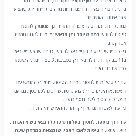
פתיחת השמים עם סוף תקופת הקורונה, הישראלים נהרו
בהמוניהם לדובאי וחזרו עם חוויות מרהיבות וייחודיות, שמציע
אזור איחוד האמירויות.
כמו כל יעד, עם הביקוש עולה המחיר, כך שמומלץ להזמין
טיסות לדובאי
כמה שיותר זמן מראש
על מנת להנות ממחיר
אטרקטיבי.
בשל הפרשי השעות בין ישראל לדובאי, טיסה שתצא מישראל
ב11 בבוקר, תגיע לדובאי רק בסביבות 3 בצהרים, מה שגומר
לכם את רוב היום.
עם זאת, על מנת לחסוך במחיר הטיסה, מומלץ להתגמש עם
השעות או הימים כדי למצוא טיסות שיחסכו לכם כסף, גם אם
תצטרכו להוסיף לילה נוסף במלון.
כל עוד לא בחרתם מלון יקר מדי, ההפרש יהיה זניח.
עוד
דרך נוספת לחסוך בעלות טיסות לדובאי בשיא העונה,
היא באמצעות
טיסות לאבו דאבי, שנמצאת במרחק שעה