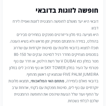
חופשה לזוגות בדובאי
דובאי היא יעד מושלם לחופשה רומנטית לזוגות ואפילו לירח
דבש.
היא מציעה בתי מלון וריזורטים מפנקים במחירים סבירים
בהחלט, במידה והזמנתם מספיק זמן מראש ולא בשיא העונה.
תוכלו למצוא בדובאי מלונות עם סויטות יוקרתיות עם שדרוג
בסכומים מצחיקים מחדר רגיל לסויטה ענקים של 80-150
מטר במלון כמו V DUBAI של רשת הילטון, או חדר עם נוף
פנורמי על העיר במלון SKY TOWER או נוף מרהיב לים במלון
FIVE PALM JUMEIRA שנמצא קו ראשון מהחוף.
בדובאי פאלם ג’ומיירה,
מתחם האי המלאכותי,
תמצאו מלונות
יוקרתיים עם נוף לים, סויטות מפנקות עם ג’קוזי, ארוחת ערב
על החוף ועוד שלל הצעות שיהפכו את החופשה הרומנטית
שלכם לבלתי נשכחת.