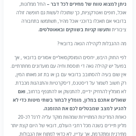
ניתן למצוא טווח של מחירים לכל דבר –
החל ממלונות,
אוכל, חופים ואטרקציות, כך שתוכלו לעשות גם חופשה זולה
בדובאי אם תאכלו בדוכני אוכל מהיר, תשתמשו בתחבורה
ציבורית
ותעשו קניות בשווקים ובאאוטלטים.
מה ההגבלות לקהילה הגאה בדובאי?
לפי החוק היבש, יחסים הומוסקסואליים אסורים בדובאי , אך
בפועל יש קהילה גאה די תוססת וחיה עם מועדונים מחתרתיים.
אין שום בעיה להסתובב בדובאי עם בן או בת זוג מאותו המין,
רק חשוב לשמור על דיסטנס, דיסקרטיות והתנהגות מכבדת.
לא מומלץ להחזיק ידיים, להתנשק או להתגפף ברחוב,
ואם
שואלים אתכם במלון, מומלץ לבחור בשתי מיטות כדי לא
להגיע למצב שמבטלים לכם את ההזמנה.
כאחת המדינות המתויירות שמהוות מוקד עליה לרגל לכ-20
מליון תיירים בשנה מכל רחבי העולם, דובאי של היום קצת יותר
מתירנית ומתקדמת, אך עדיין, לא כדאי למתוח את הגבולות.